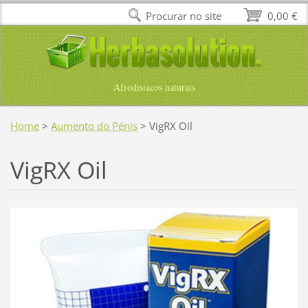
Procurar no site
0,00 €
Afrodisiacos naturais
Home
>
Aumento do Pénis
>
VigRX Oil
VigRX Oil