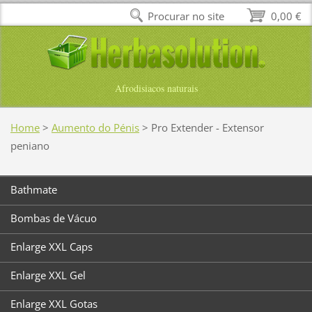
Procurar no site
0,00 €
Afrodisiacos naturais
Home
>
Aumento do Pénis
>
Pro Extender - Extensor
peniano
Bathmate
Bombas de Vácuo
Enlarge XXL Caps
Enlarge XXL Gel
Enlarge XXL Gotas