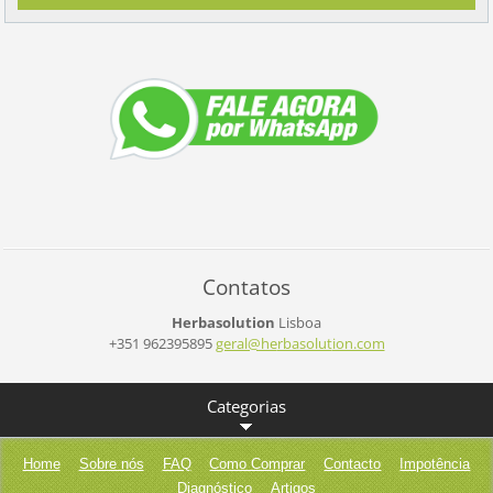
Contatos
Herbasolution
Lisboa
+351 962395895
geral@he
rbasolut
ion.com
Categorias
Home
Sobre nós
FAQ
Como Comprar
Contacto
Impotência
Diagnóstico
Artigos