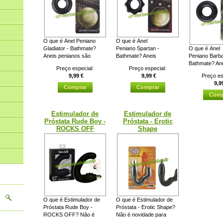
O que é Anel Peniano
O que é Anel
Gladiator - Bathmate?
Peniano Spartan -
O que é Anel
Aneis penianos são
Bathmate? Aneis
Peniano Barba
basicamente, aneis que...
penianos são
Bathmate? An
Preço especial:
Preço especial:
basicamente,...
penianos são
9,99 €
9,99 €
Preço es
basicamente, a
9,9
Estimulador de
Estimulador de
Próstata Rude Boy -
Próstata - Erotic
ROCKS OFF
Shape
O que é Estimulador de
O que é Estimulador de
Próstata Rude Boy -
Próstata - Erotic Shape?
ROCKS OFF? Não é
Não é novidade para
novidade para ninguém
ninguém que um dos...