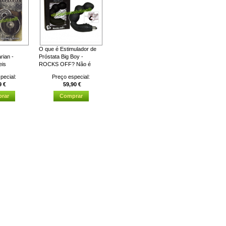
O que é Estimulador de
rian -
Próstata Big Boy -
eis
ROCKS OFF? Não é
novidade para ninguém
pecial:
Preço especial:
neis...
que um dos...
9 €
59,90 €