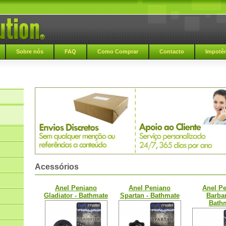
Sobre nós
FAQ
Como Comprar
Contacto
Impotên
Acessórios
Anel Peniano
Anel Peniano
Anel P
Gladiator - Bathmate
Spartan - Bathmate
Barbar
Bath