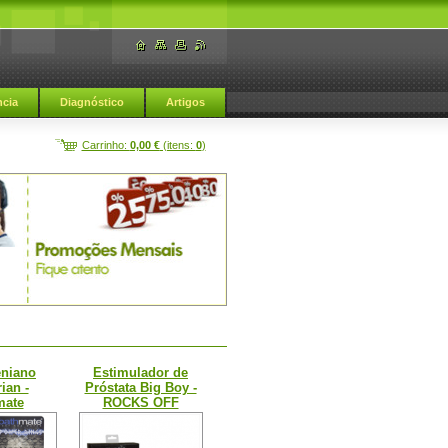
cia
Diagnóstico
Artigos
Carrinho:
0,00 €
(itens:
0
)
Afrodisiacos naturais
eniano
Estimulador de
ian -
Próstata Big Boy -
mate
ROCKS OFF