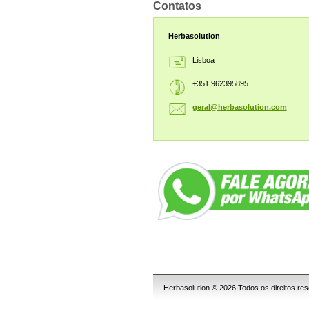
Contatos
Herbasolution
Lisboa
+351 962395895
geral@he
rbasolut
ion.com
Herbasolution © 2026 Todos os direitos re