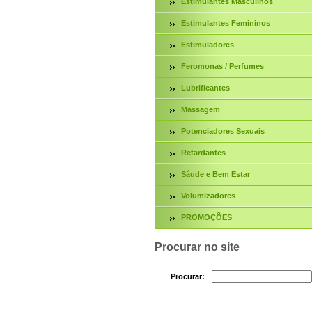
Estimulantes Masculinos
Estimulantes Femininos
Estimuladores
Feromonas / Perfumes
Lubrificantes
Massagem
Potenciadores Sexuais
Retardantes
Sáude e Bem Estar
Volumizadores
PROMOÇÕES
Procurar no site
Procurar: