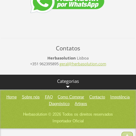
Contatos
Herbasolution
Lisboa
+351 962395895
geral@he
rbasolut
ion.com
Categorias
Home
Sobre nós
FAQ
Como Comprar
Contacto
Impotência
Diagnóstico
Artigos
Herbasolution © 2026 Todos os direitos reservados
Importador Oficial