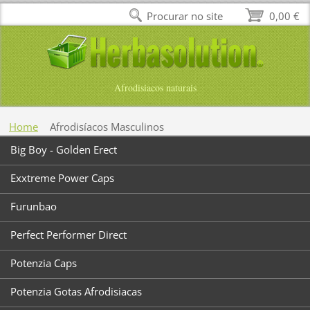
Procurar no site
0,00 €
Afrodisiacos naturais
Home
Afrodisíacos Masculinos
Big Boy - Golden Erect
Exxtreme Power Caps
Furunbao
Perfect Performer Direct
Potenzia Caps
Potenzia Gotas Afrodisiacas