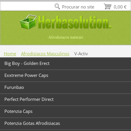
Procurar no site
0,00 €
Afrodisiacos naturais
Home
Afrodisíacos Masculinos
V-Activ
Big Boy - Golden Erect
Exxtreme Power Caps
Furunbao
Perfect Performer Direct
Potenzia Caps
Potenzia Gotas Afrodisiacas