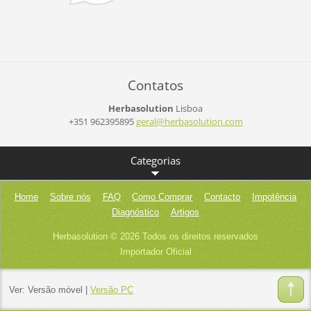
Contatos
Herbasolution
Lisboa
+351 962395895
geral@he
rbasolut
ion.com
Categorias
Home
Sobre nós
FAQ
Como Comprar
Contacto
Impotência
Diagnóstico
Artigos
Herbasolution © 2026 Todos os direitos reservados
Importador Oficial
Ver:
Versão móvel
|
Versão PC