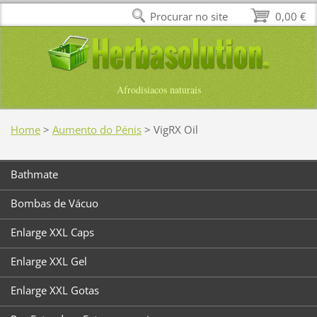
Procurar no site
0,00 €
Afrodisiacos naturais
Home
>
Aumento do Pénis
>
VigRX Oil
Bathmate
Bombas de Vácuo
Enlarge XXL Caps
Enlarge XXL Gel
Enlarge XXL Gotas