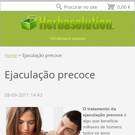
Procurar no site
0,00 €
Afrodisiacos naturais
Home
>
Ejaculação precoce
Ejaculação precoce
08-09-2011 14:43
O tratamento da
ejaculação precoce
é
algo que beneficia
milhares de homens
todos os anos.