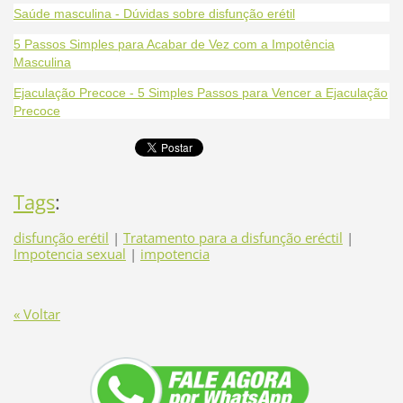
Saúde masculina - Dúvidas sobre disfunção erétil
5 Passos Simples para Acabar de Vez com a Impotência
Masculina
Ejaculação Precoce - 5 Simples Passos para Vencer a Ejaculação
Precoce
Tags
:
disfunção erétil
|
Tratamento para a disfunção eréctil
|
Impotencia sexual
|
impotencia
« Voltar