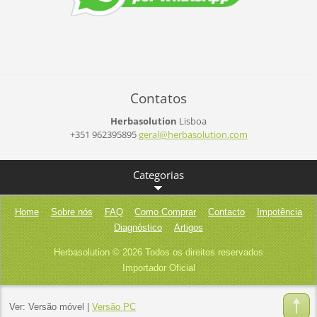
Contatos
Herbasolution
Lisboa
+351 962395895
geral@he
rbasolut
ion.com
Categorias
Home
Sobre nós
FAQ
Como Comprar
Contacto
Impotência
Diagnóstico
Artigos
Herbasolution © 2026 Todos os direitos reservados
Importador Oficial
Ver:
Versão móvel
|
Versão PC