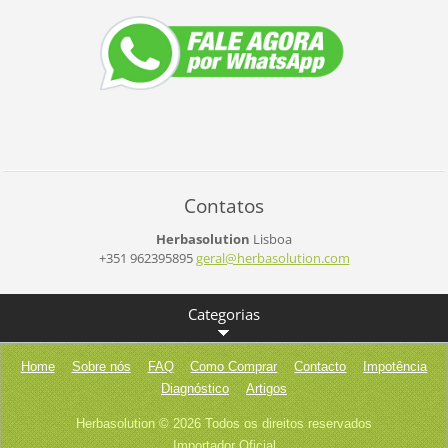
Contatos
Herbasolution
Lisboa
+351 962395895
geral@he
rbasolut
ion.com
Categorias
Home
Sobre nós
FAQ
Como Comprar
Contacto
Impotência
Diagnóstico
Artigos
Herbasolution © 2026 Todos os direitos reservados
Importador Oficial