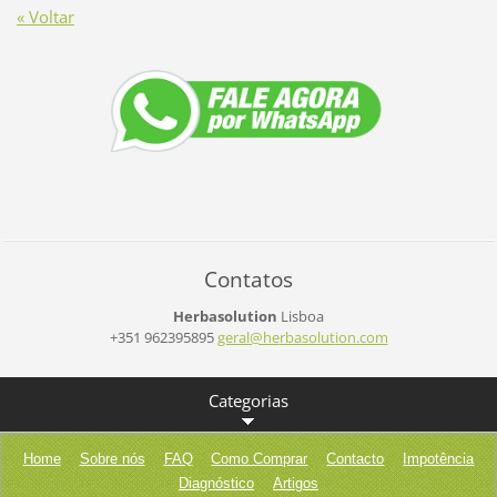
« Voltar
Contatos
Herbasolution
Lisboa
+351 962395895
geral@he
rbasolut
ion.com
Categorias
Home
Sobre nós
FAQ
Como Comprar
Contacto
Impotência
Diagnóstico
Artigos