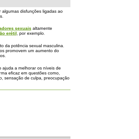
algumas disfunções ligadas ao
s.
adores sexuais
altamente
o erétil
, por exemplo.
to da potência sexual masculina.
untos promovem um aumento do
os.
ajuda a melhorar os níveis de
forma eficaz em questões como,
ro, sensação de culpa, preocupação