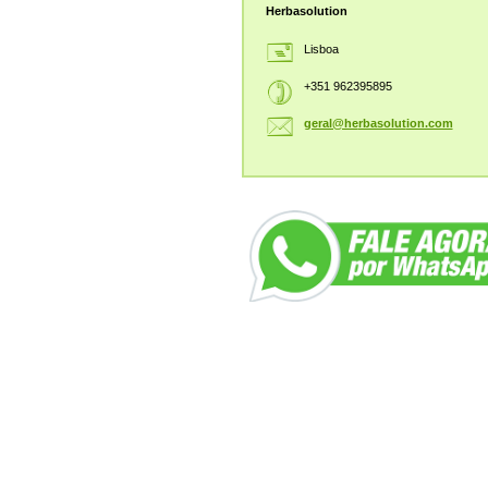
Herbasolution
Lisboa
+351 962395895
geral@he
rbasolut
ion.com