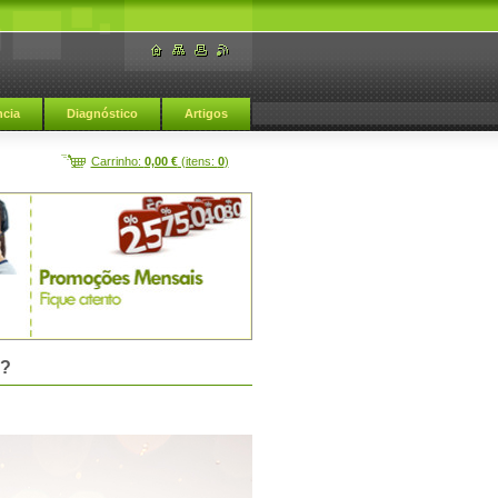
cia
Diagnóstico
Artigos
Carrinho:
0,00 €
(itens:
0
)
Afrodisiacos naturais
o?