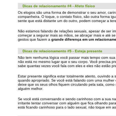
Dicas de relacionamento #4 - Afeto físico
Os elogios são uma forma de demonstrar o seu amor, carin
companheira. O toque, o contato físico, são outra forma ig
sente que está distante um do outro, podem começar a tere
Não estamos falando de relações sexuais, apesar de ser i
começar a segurar mais as mãos, se abraçar mais e até se
gestos que fazem a
grande diferença em um relacionam
Dicas de relacionamento #5 - Esteja presente
Não tem nenhuma lógica você passar mais tempo com sua p
não está no mesmo lugar que o seu corpo. Você precisa pre
sabe quantas vezes você fala com eles e eles não estão pr
Estar presente significa estar totalmente atento, ouvindo a
quando apropriado. Se você está falando com uma mulher e
deixe que os seus olhos fiquem circulando pela sala, como
alguém melhor.
Se você está conversando e sendo carinhoso com a sua nam
irritante tentar conversar com alguém que fica olhando para
está ficando carinhoso para o lado sexual, não toque em as