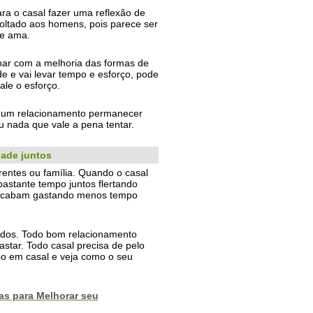
ra o casal fazer uma reflexão de
oltado aos homens, pois parece ser
ue ama.
ar com a melhoria das formas de
 e vai levar tempo e esforço, pode
le o esforço.
ra um relacionamento permanecer
u nada que vale a pena tentar.
dade juntos
rentes ou família. Quando o casal
astante tempo juntos flertando
e acabam gastando menos tempo
ados. Todo bom relacionamento
star. Todo casal precisa de pelo
 em casal e veja como o seu
as para Melhorar seu