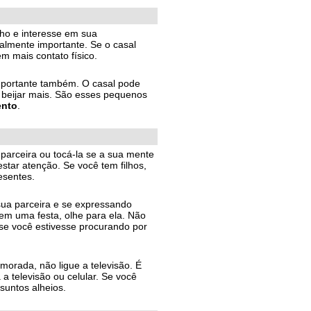
ho e interesse em sua
ualmente importante. Se o casal
m mais contato físico.
mportante também. O casal pode
 beijar mais. São esses pequenos
ento
.
arceira ou tocá-la se a sua mente
star atenção. Se você tem filhos,
esentes.
 sua parceira e se expressando
m uma festa, olhe para ela. Não
 se você estivesse procurando por
orada, não ligue a televisão. É
 a televisão ou celular. Se você
suntos alheios.