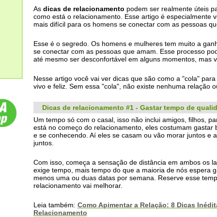
As
dicas de relacionamento
podem ser realmente úteis pa
como está o relacionamento. Esse artigo é especialmente v
mais difícil para os homens se conectar com as pessoas q
Esse é o segredo. Os homens e mulheres tem muito a ganh
se conectar com as pessoas que amam. Esse processo pode
até mesmo ser desconfortável em alguns momentos, mas va
Nesse artigo você vai ver dicas que são como a "cola" pa
vivo e feliz. Sem essa "cola", não existe nenhuma relação o
Dicas de relacionamento #1 - Gastar tempo de quali
Um tempo só com o casal, isso não inclui amigos, filhos, pa
está no começo do relacionamento, eles costumam gastar b
e se conhecendo. Aí eles se casam ou vão morar juntos 
juntos.
Com isso, começa a sensação de distância em ambos os l
exige tempo, mais tempo do que a maioria de nós espera ga
menos uma ou duas datas por semana. Reserve esse tempo
relacionamento vai melhorar.
Leia também:
Como Apimentar a Relação: 8 Dicas Inédit
Relacionamento