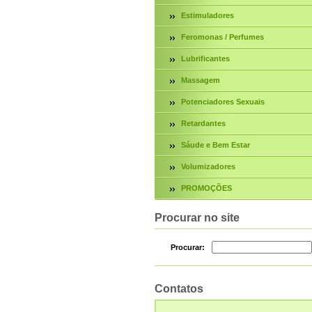
Estimuladores
Feromonas / Perfumes
Lubrificantes
Massagem
Potenciadores Sexuais
Retardantes
Sáude e Bem Estar
Volumizadores
PROMOÇÕES
Procurar no site
Procurar:
Contatos