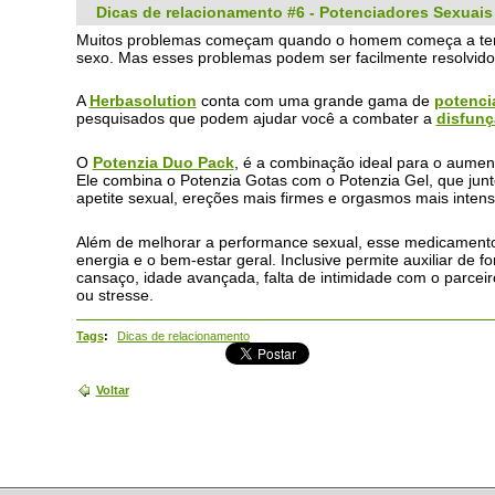
Dicas de relacionamento #6 - Potenciadores Sexuais
Muitos problemas começam quando o homem começa a ter 
sexo. Mas esses problemas podem ser facilmente resolvido
A
Herbasolution
conta com uma grande gama de
potenci
pesquisados que podem ajudar você a combater a
disfunçã
O
Potenzia Duo Pack
, é a combinação ideal para o aumen
Ele combina o Potenzia Gotas com o Potenzia Gel, que j
apetite sexual, ereções mais firmes e orgasmos mais intens
Além de melhorar a performance sexual, esse medicamento 
energia e o bem-estar geral. Inclusive permite auxiliar de 
cansaço, idade avançada, falta de intimidade com o parcei
ou stresse.
Tags
:
Dicas de relacionamento
Voltar