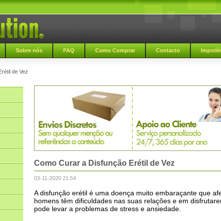
Sobre nós
FAQ
Como Comprar
Contacto
Impotên
rétil de Vez
Como Curar a Disfunção Erétil de Vez
03-11-2020 21:54
A disfunção erétil é uma doença muito embaraçante que af
homens têm dificuldades nas suas relações e em disfrutarem
pode levar a problemas de stress e ansiedade.