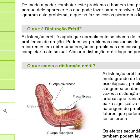
De modo a poder combater este problema o homem tem pri
porque dele aparecer e o que pode fazer para o resolver.
ignoram este problema, o que só faz as coisas piorarem a 
O que é
Disfunção Erétil
?
A disfunção erétil é aquilo que normalmente se chama de
problemas de ereção. Podem ser problemas ocasionais de
recorrentes em obter uma ereção ou problemas em consegu
completar o ato sexual. Atacar a disfunção erétil logo no pri
O que causa a disfunção erétil?
A disfunção erétil
muito grande de fa
psicológicos, prob
sanguínea ou danos
vezes a disfunção 
artérias que trans
baixa significativ
na origem do probl
fatores que podem
testosterona.
Os efeitos secund
também podem leva