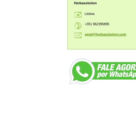
Herbasolution
Lisboa
+351 962395895
geral@he
rbasolut
ion.com