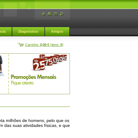
cia
Diagnóstico
Artigos
Carrinho:
0,00 €
(itens:
0
)
Afrodisiacos naturais
eta milhões de homens, pelo que os
 das suas atividades físicas, e que