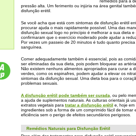
remédios para a d
pressão alta. Um ferimento ou injúria na área genital tam
disfunção erétil.
Se você acha que está com sintomas de disfunção erétil en
procurar ajuda o mais rapidamente possível. Uma das mane
disfunção sexual logo no princípio é melhorar a sua dieta e 
confirmaram que o exercício moderado pode ajudar a reduzir
Por vezes um passeio de 20 minutos é tudo quanto precisa 
sanguínea.
Comer adequadamente também é essencial, pois as comid
ser eliminadas da sua dieta, pois podem bloquear as artéri
Não existem nenhuns alimentos apropriados para curar a di
verdes, como os espinafres, podem ajudar a elevar os nitr
sintomas da disfunção sexual. Uma dieta boa para o coraç
problemas sexuais.
A disfunção erétil pode também ser curada
, ou pelo me
a ajuda de suplementos naturais. As culturas orientais já 
extratos vegetais para
tratar a disfunção erétil
e, hoje em d
ingredientes sob a forma de um comprimido fácil de tomar
eficiência sem o perigo de efeitos secundários perigosos.
Remédios Naturais para Disfunção Erétil