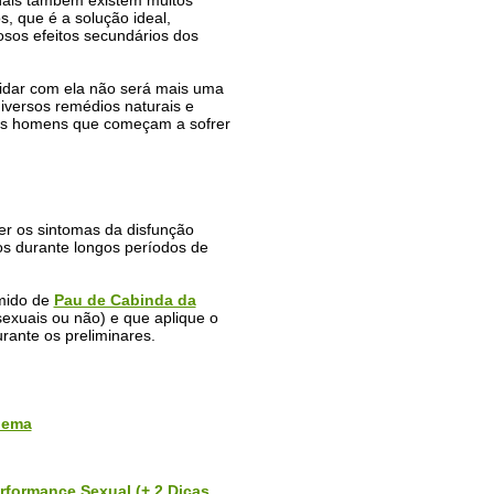
onais também existem muitos
s, que é a solução ideal,
sos efeitos secundários dos
lidar com ela não será mais uma
diversos remédios naturais e
 os homens que começam a sofrer
r os sintomas da disfunção
s durante longos períodos de
mido de
Pau de Cabinda da
exuais ou não) e que aplique o
ante os preliminares.
lema
rformance Sexual (+ 2 Dicas