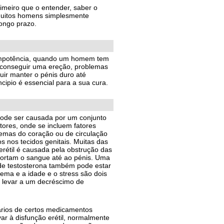
meiro que o entender, saber o
 Muitos homens simplesmente
longo prazo.
 impotência, quando um homem tem
 conseguir uma ereção, problemas
ir manter o pénis duro até
ncipio é essencial para a sua cura.
 pode ser causada por um conjunto
tores, onde se incluem fatores
lemas do coração ou de circulação
 nos tecidos genitais. Muitas das
erétil é causada pela obstrução das
portam o sangue até ao pénis. Uma
a de testosterona também pode estar
ema e a idade e o stress são dois
 levar a um decréscimo de
ários de certos medicamentos
r à disfunção erétil, normalmente