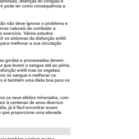
epressão, doenças do coração e
bém pode ter como consequência a
tão não deve ignorar o problema e
iras naturais de combater a
o exercício. Vários estudos
 os sintomas da disfunção erétil.
para melhorar a sua circulação
as gordas e processadas devem
as que levam o sangue até ao pénis.
sfunção erétil mas os vegetais
atos no sangue e melhorar os
ão é também uma dieta boa para os
nos os seus efeitos minorados, com
usam à centenas de anos diversos
ia, já é fácil encontrar esses
 e que proporcione uma elevada