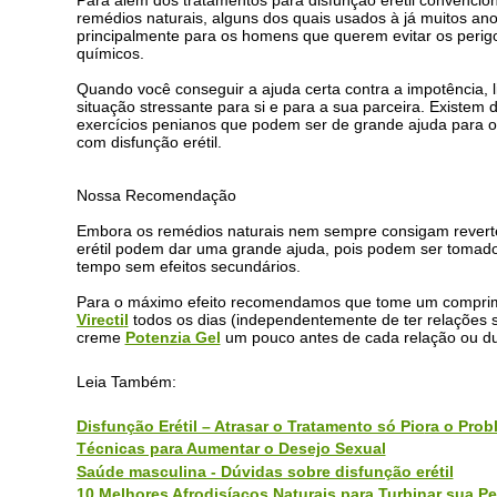
Para além dos tratamentos para disfunção erétil convenci
remédios naturais, alguns dos quais usados à já muitos ano
principalmente para os homens que querem evitar os perigo
químicos.
Quando você conseguir a ajuda certa contra a impotência, 
situação stressante para si e para a sua parceira. Existem 
exercícios penianos que podem ser de grande ajuda para
com disfunção erétil.
Nossa Recomendação
Embora os remédios naturais nem sempre consigam reverte
erétil podem dar uma grande ajuda, pois podem ser tomado
tempo sem efeitos secundários.
Para o máximo efeito recomendamos que tome um compri
Virecti
l
todos os dias (independentemente de ter relações s
creme
Potenzia Gel
um pouco antes de cada relação ou dur
Leia Também:
Disfunção Erétil – Atrasar o Tratamento só Pio
ra o Prob
Técnicas para Aumentar o Desejo Sexual
Saúde masculina - Dúvidas sobre disfunção erétil
10 Melhores Afrodisíacos Naturais para Turbinar sua Pe