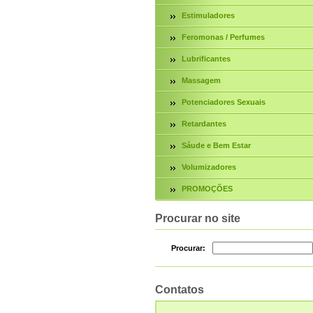
Estimuladores
Feromonas / Perfumes
Lubrificantes
Massagem
Potenciadores Sexuais
Retardantes
Sáude e Bem Estar
Volumizadores
PROMOÇÕES
Procurar no site
Procurar:
Contatos