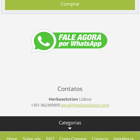
Contatos
Herbasolution
Lisboa
+351 962395895
geral@he
rbasolut
ion.com
Categorias
Home
Sobre nós
FAQ
Como Comprar
Contacto
Impotência