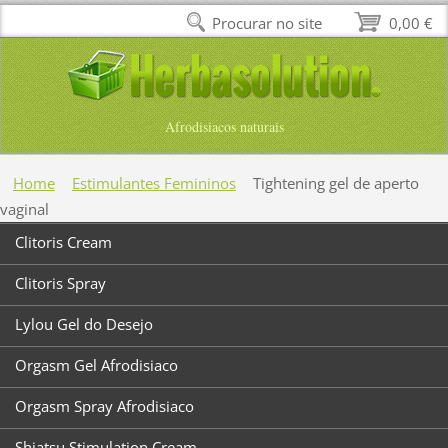
Procurar no site
0,00 €
Afrodisiacos naturais
Home
Estimulantes Femininos
Tightening gel de aperto
vaginal
Clitoris Cream
Clitoris Spray
Lylou Gel do Desejo
Orgasm Gel Afrodisiaco
Orgasm Spray Afrodisiaco
Shiatsu Stimulation Cream