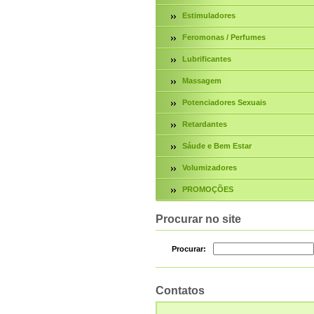
Estimuladores
Feromonas / Perfumes
Lubrificantes
Massagem
Potenciadores Sexuais
Retardantes
Sáude e Bem Estar
Volumizadores
PROMOÇÕES
Procurar no site
Procurar:
Contatos