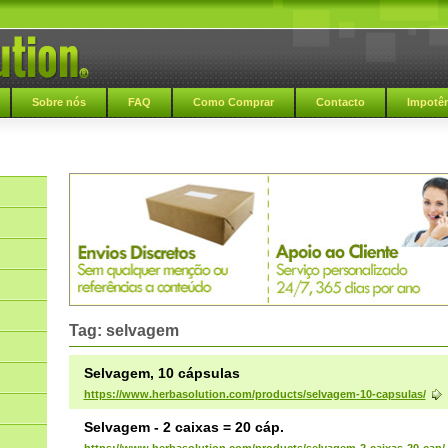
Sobre nós
FAQ
Como Comprar
Contacto
Impotên
Tag: selvagem
Selvagem, 10 cápsulas
https://www.herbasolution.com/products/selvagem-10-capsulas/
Selvagem - 2 caixas = 20 cáp.
https://www.herbasolution.com/products/selvagem-2-caixas-20-cap/