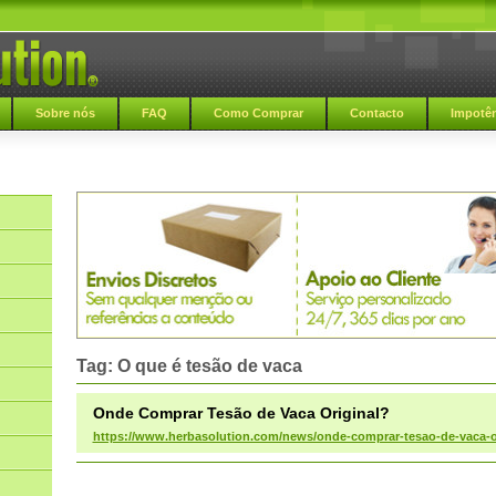
Sobre nós
FAQ
Como Comprar
Contacto
Impotên
Tag: O que é tesão de vaca
Onde Comprar Tesão de Vaca Original?
https://www.herbasolution.com/news/onde-comprar-tesao-de-vaca-or