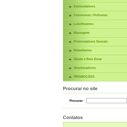
Estimuladores
Feromonas / Perfumes
Lubrificantes
Massagem
Potenciadores Sexuais
Retardantes
Sáude e Bem Estar
Volumizadores
PROMOÇÕES
Procurar no site
Procurar:
Contatos