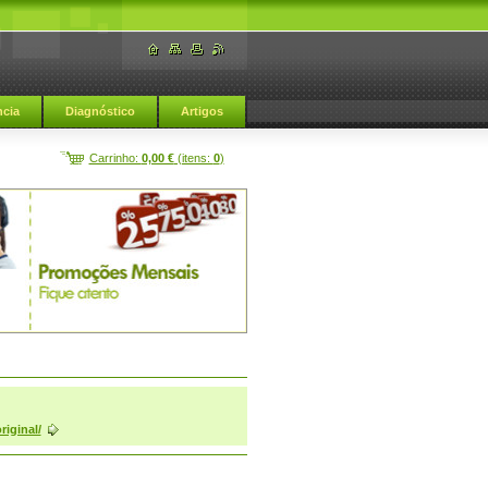
cia
Diagnóstico
Artigos
Carrinho:
0,00 €
(itens:
0
)
Afrodisiacos naturais
iginal/