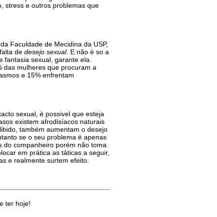
o, stress e outros problemas que
s da Faculdade de Mecidina da USP,
falta de
desejo sexual
. E não è so a
antasia sexual, garante ela.
% das mulheres que procuram a
rgasmos e 15% enfrentam
acto sexual, è possivel que esteja
sos existem afrodisíacos naturais
a libido, também aumentam o desejo
ntanto se o seu problema é apenas
ões do companheiro porém não toma
locar em prática as táticas a seguir,
s e realmente surtem efeito.
 ter hoje!