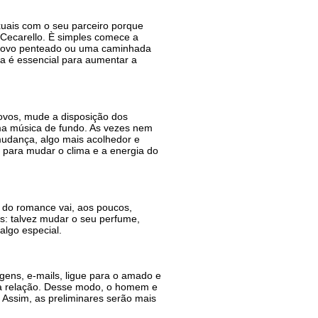
xuais com o seu parceiro porque
a Cecarello. È simples comece a
 novo penteado ou uma caminhada
ma é essencial para aumentar a
ovos, mude a disposição dos
a música de fundo. As vezes nem
udança, algo mais acolhedor e
 para mudar o clima e a energia do
 do romance vai, aos poucos,
as: talvez mudar o seu perfume,
algo especial.
ens, e-mails, ligue para o amado e
 a relação. Desse modo, o homem e
. Assim, as preliminares serão mais