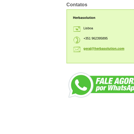
Contatos
Herbasolution
Lisboa
+351 962395895
geral@he
rbasolut
ion.com