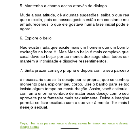
5. Mantenha a chama acesa através do dialogo
Mude a sua atitude, dê algumas sugestões, saiba o que rea
que o excita, pois os nossos gostos estão em constante m
amadurecemos, o que ele gostava numa fase inicial pode se
agora!
6. Explore o beijo
Não existe nada que excite mais um homem que um bom bei
excitação na hora H! Mas Mas o beijo é mais complexo que 
casal deve se beijar por ao menos dez segundos, todos os d
mantém a intimidade e dissolve ressentimentos.
7. Sinta prazer consigo própria e depois com o seu parceiro
è necessario que sinta desejo por si propria, que se conhe
momento para explorar seu corpo. Use o banho para se toc
invista algum tempo na masturbação. Assim, você estimula a
com uma enorme vontade de matar esse desejo com o seu pa
aproveite para fantasiar mais sexualmente. Deixe a imagina
permita-se ficar excitada com o que vier à mente. Ter mais 
desejo sexual
.
Tags
:
Tecnicas para aumentar o desejo sexual feminino
|
aumentar o desejo 
desejo sexual