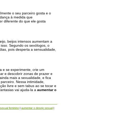
lmente o seu parceiro gosta e o
udança à medida que
r diferente do que ele gosta
jo, beijos intensos aumentam a
isso. Segundo os sexólogos, o
ias, pois desperta a sensualidade,
ça e se experimente, crie um
ar e descobrir zonas de prazer e
inda mais a sexualidade, e fica
rceiro. Nessa intimidade,
ção livre e sem tabus ao se tocar e
fantasias vai ajuda-la a
aumentar o
sexual feminino
|
aumentar o desejo sexual
|