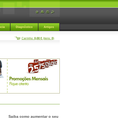
cia
Diagnóstico
Artigos
Carrinho:
0,00 €
(itens:
0
)
Afrodisiacos naturais
Saiba como aumentar o seu