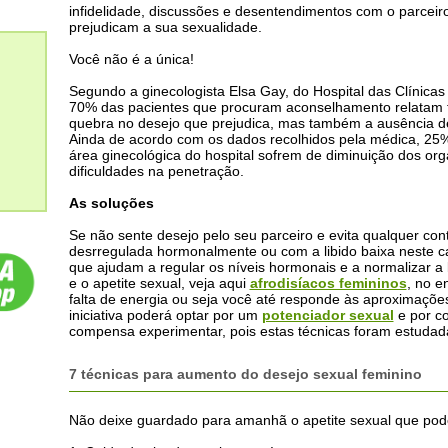
infidelidade, discussões e desentendimentos com o parceir
prejudicam a sua sexualidade.
Você não é a única!
Segundo a ginecologista Elsa Gay, do Hospital das Clínica
70% das pacientes que procuram aconselhamento relatam 
quebra no desejo que prejudica, mas também a ausência de f
Ainda de acordo com os dados recolhidos pela médica, 25
área ginecológica do hospital sofrem de diminuição dos o
dificuldades na penetração.
As soluções
Se não sente desejo pelo seu parceiro e evita qualquer cont
desrregulada hormonalmente ou com a libido baixa neste ca
que ajudam a regular os níveis hormonais e a normalizar 
e o apetite sexual, veja aqui
afrodisíacos femininos
, no e
falta de energia ou seja você até responde às aproximaç
iniciativa poderá optar por um
potenciador sexual
e por co
compensa experimentar, pois estas técnicas foram estudada
7 técnicas para aumento do desejo sexual feminino
Não deixe guardado para amanhã o apetite sexual que pode