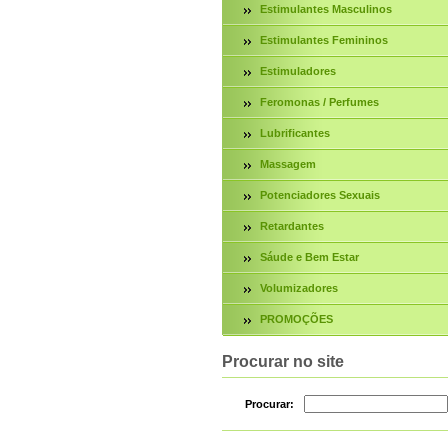
Estimulantes Masculinos
Estimulantes Femininos
Estimuladores
Feromonas / Perfumes
Lubrificantes
Massagem
Potenciadores Sexuais
Retardantes
Sáude e Bem Estar
Volumizadores
PROMOÇÕES
Procurar no site
Procurar: