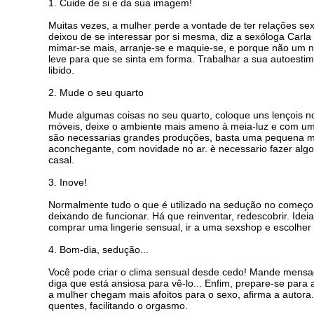
1. Cuide de si e da sua imagem!
Muitas vezes, a mulher perde a vontade de ter relações se
deixou de se interessar por si mesma, diz a sexóloga Carl
mimar-se mais, arranje-se e maquie-se, e porque não um
leve para que se sinta em forma. Trabalhar a sua autoesti
libido.
2. Mude o seu quarto
Mude algumas coisas no seu quarto, coloque uns lençois n
móveis, deixe o ambiente mais ameno à meia-luz e com um
são necessarias grandes produções, basta uma pequena m
aconchegante, com novidade no ar. è necessario fazer algo
casal.
3. Inove!
Normalmente tudo o que é utilizado na sedução no começo
deixando de funcionar. Há que reinventar, redescobrir. Idei
comprar uma lingerie sensual, ir a uma sexshop e escolher 
4. Bom-dia, sedução...
Você pode criar o clima sensual desde cedo! Mande mensag
diga que está ansiosa para vê-lo... Enfim, prepare-se para
a mulher chegam mais afoitos para o sexo, afirma a autora
quentes, facilitando o orgasmo.