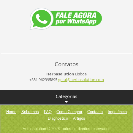
Contatos
Herbasolution
Lisboa
+351 962395895
geral@he
rbasolut
ion.com
Categorias
Home
Sobre nós
FAQ
Como Comprar
Contacto
Impotência
Diagnóstico
Artigos
Herbasolution © 2026 Todos os direitos reservados