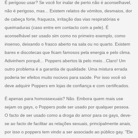
É perigoso usar? Se você for inalar de perto não é aconselhavel,
não é perigoso, mas... Existem relatos de vómitos, desmaios, dor
de cabeça forte, fraqueza, irritação das vias respiratórias e
queimaduras (caso entre em contacto com a pele). É
aconselhável ser usado sim como no primeiro exemplo, como
insenso, deixando o frasco aberto na sala ou no quarto. Existem
bares e discotecas que ficam famosos pela energia e pelo clima.
Adivinhem porquê... Poppers abertos lá pelo meio...Claro! Um
outro problema é a garantia de qualidade. Uma mistura errada
poderia ter efeitos muito nocivos para saúde. Por isso você só
deve adquirir Poppers em lojas de confiança e com certificados.
É apenas para homossexuais? Não. Embora quem mais use
sejam os gays, o Poppers pode ser usado por qualquer pessoa.
O facto de ser usado como a droga do amor para os gays, deve-
se ao facto de facilitar as relações sexuais, principalmente anais,
por isso o poppers tem vindo a ser associado ao público gay. "Ele