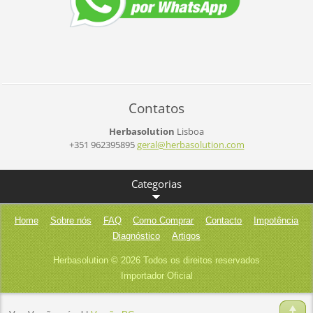
Contatos
Herbasolution
Lisboa
+351 962395895
geral@he
rbasolut
ion.com
Categorias
Home
Sobre nós
FAQ
Como Comprar
Contacto
Impotência
Diagnóstico
Artigos
Herbasolution © 2026 Todos os direitos reservados
Importador Oficial