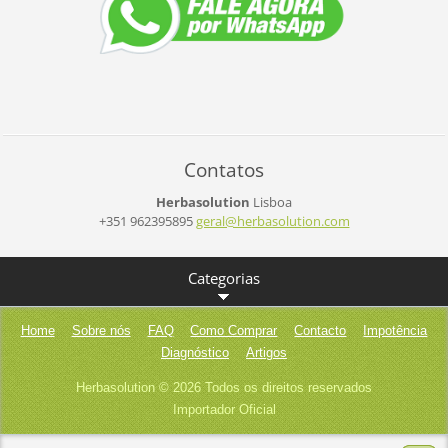
Contatos
Herbasolution
Lisboa
+351 962395895
geral@he
rbasolut
ion.com
Categorias
Home
Sobre nós
FAQ
Como Comprar
Contacto
Impotência
Diagnóstico
Artigos
Herbasolution © 2026 Todos os direitos reservados
Importador Oficial