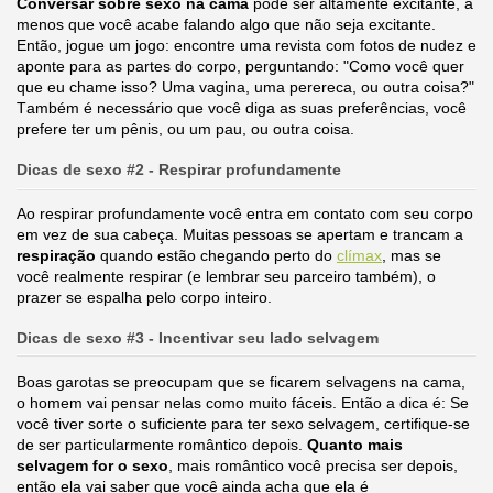
Conversar sobre sexo na cama
pode ser altamente excitante, a
menos que você acabe falando algo que não seja excitante.
Então, jogue um jogo: encontre uma revista com fotos de nudez e
aponte para as partes do corpo, perguntando: "Como você quer
que eu chame isso? Uma vagina, uma perereca, ou outra coisa?"
Também é necessário que você diga as suas preferências, você
prefere ter um pênis, ou um pau, ou outra coisa.
Dicas de sexo #2 - Respirar profundamente
Ao respirar profundamente você entra em contato com seu corpo
em vez de sua cabeça. Muitas pessoas se apertam e trancam a
respiração
quando estão chegando perto do
clímax
, mas se
você realmente respirar (e lembrar seu parceiro também), o
prazer se espalha pelo corpo inteiro.
Dicas de sexo #3 - Incentivar seu lado selvagem
Boas garotas se preocupam que se ficarem selvagens na cama,
o homem vai pensar nelas como muito fáceis. Então a dica é: Se
você tiver sorte o suficiente para ter sexo selvagem, certifique-se
de ser particularmente romântico depois.
Quanto mais
selvagem for o sexo
, mais romântico você precisa ser depois,
então ela vai saber que você ainda acha que ela é