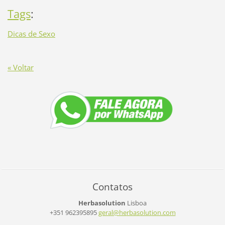
Tags
:
Dicas de Sexo
« Voltar
Contatos
Herbasolution
Lisboa
+351 962395895
geral@he
rbasolut
ion.com