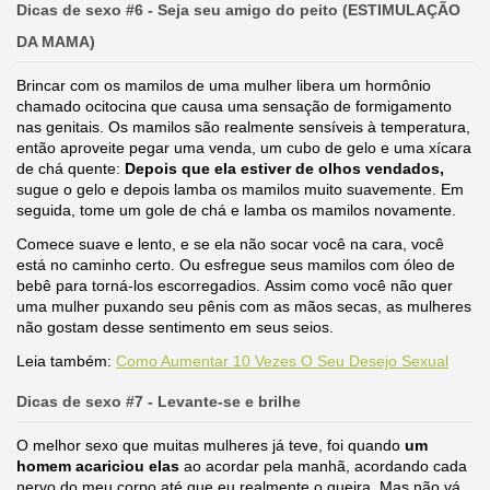
Dicas de sexo #6 - Seja seu amigo do peito (ESTIMULAÇÃO
DA MAMA)
Brincar com os mamilos de uma mulher libera um hormônio
chamado ocitocina que causa uma sensação de formigamento
nas genitais. Os mamilos são realmente sensíveis à temperatura,
então aproveite pegar uma venda, um cubo de gelo e uma xícara
de chá quente:
Depois que ela estiver de olhos vendados,
sugue o gelo e depois lamba os mamilos muito suavemente. Em
seguida, tome um gole de chá e lamba os mamilos novamente.
Comece suave e lento, e se ela não socar você na cara, você
está no caminho certo. Ou esfregue seus mamilos com óleo de
bebê para torná-los escorregadios. Assim como você não quer
uma mulher puxando seu pênis com as mãos secas, as mulheres
não gostam desse sentimento em seus seios.
Leia também:
Como Aumentar 10 Vezes O Seu Desejo Sexual
Dicas de sexo #7 - Levante-se e brilhe
O melhor sexo que muitas mulheres já teve, foi quando
um
homem acariciou elas
ao acordar pela manhã, acordando cada
nervo do meu corpo até que eu realmente o queira. Mas não vá