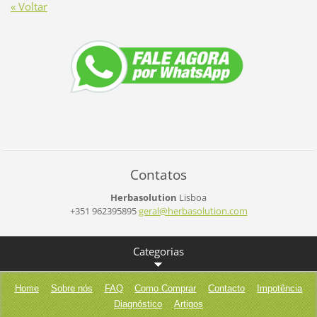
« Voltar
Contatos
Herbasolution
Lisboa
+351 962395895
geral@he
rbasolut
ion.com
Categorias
Home
Sobre nós
FAQ
Como Comprar
Contacto
Impotência
Diagnóstico
Artigos