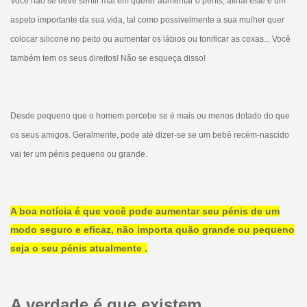
Você não se deve sentir mal em querer aumentar o pénis, afinal este é um
aspeto importante da sua vida, tal como possivelmente a sua mulher quer
colocar silicone no peito ou aumentar os lábios ou tonificar as coxas... Você
também tem os seus direitos! Não se esqueça disso!
Desde pequeno que o homem percebe se é mais ou menos dotado do que
os seus amigos. Geralmente, pode até dizer-se se um bebê recém-nascido
vai ter um pénis pequeno ou grande.
A boa notícia é que você pode aumentar seu pénis de um
modo seguro e eficaz, não importa quão grande ou pequeno
seja o seu pénis atualmente .
A verdade é que existem